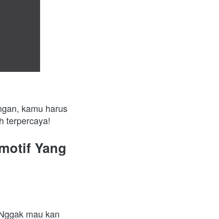
ngan, kamu harus 
 terpercaya!
otif Yang 
. Nggak mau kan 