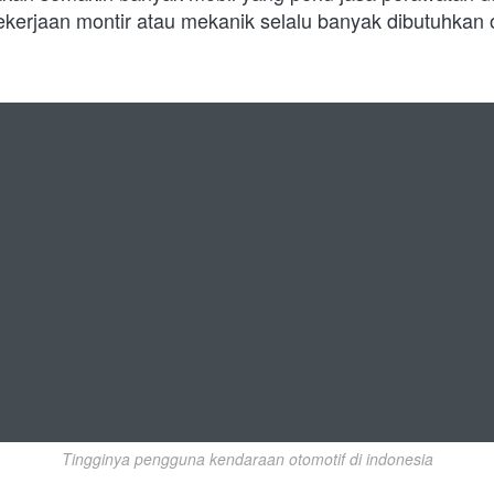
ekerjaan montir atau mekanik selalu banyak dibutuhkan 
Tingginya pengguna kendaraan otomotif di indonesia